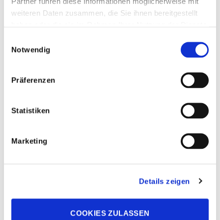
Partner führen diese Informationen möglicherweise mit
weiteren Daten zusammen, die Sie ihnen bereitgestellt
haben oder die sie im Rahmen Ihrer Nutzung der Dienste
KONTAKT
gesammelt haben.
Einwilligungsauswahl
Notwendig
José Carreras Leukämie-Stiftung e.V.
Elisabethstraße 23, 80796 München
Präferenzen
Tel. 089 / 272 9040
info@carreras-stiftung.de
Statistiken
SPENDEN INFO
Ihre Spende ist steuerlich absetzbar.
Marketing
Der Deutsche José Carreras Leukämie-Stiftung e.V. ist
als eingetragene gemeinnützige Organisation von der
Körperschaft- und Gewerbesteuer befreit und unter
Details zeigen
der Steuernummer 143/212/70094 beim Finanzamt
München registriert.
COOKIES ZULASSEN