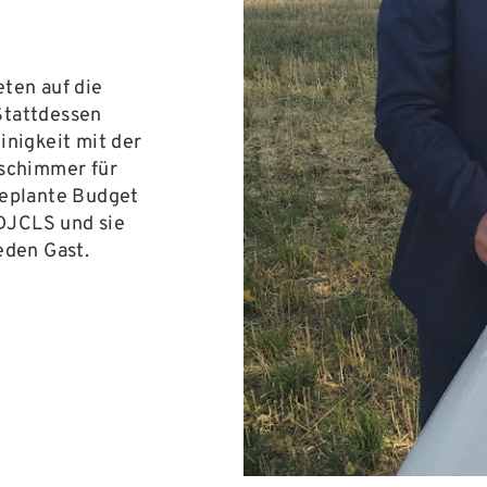
eten auf die
Stattdessen
inigkeit mit der
sschimmer für
geplante Budget
DJCLS und sie
jeden Gast.