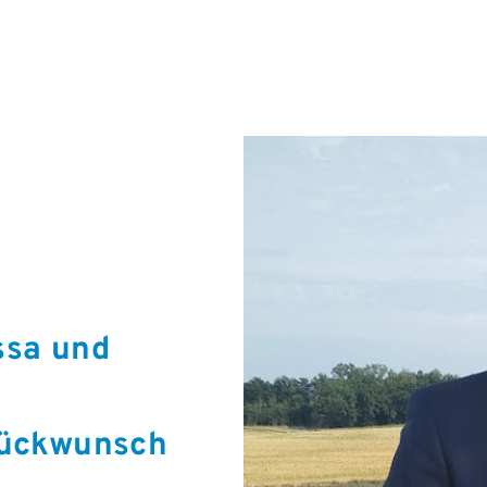
ssa und
lückwunsch