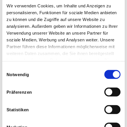
Wir verwenden Cookies, um Inhalte und Anzeigen zu
personalisieren, Funktionen für soziale Medien anbieten
Prof. Dr. Julia Hauer
zu können und die Zugriffe auf unsere Website zu
analysieren. Außerdem geben wir Informationen zu Ihrer
Verwendung unserer Website an unsere Partner für
Klinikum Schwabing und Klinikum Rechts der
soziale Medien, Werbung und Analysen weiter. Unsere
Isar der Technischen Universität München –
Partner führen diese Informationen möglicherweise mit
Leiterin der Kinderklinik München Schwabing,
weiteren Daten zusammen, die Sie ihnen bereitgestellt
Klinik für Kinder- und Jugendmedizin
haben oder die sie im Rahmen Ihrer Nutzung der Dienste
gesammelt haben.
Einwilligungsauswahl
Notwendig
Präferenzen
Statistiken