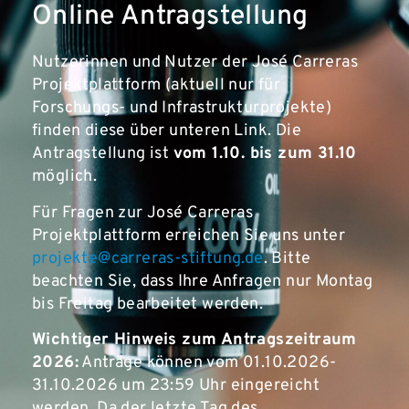
Online Antragstellung
Nutzerinnen und Nutzer der José Carreras
Projektplattform (aktuell nur für
Forschungs- und Infrastrukturprojekte)
finden diese über unteren Link. Die
Antragstellung ist
vom 1.10. bis zum 31.10
möglich.
Für Fragen zur José Carreras
Projektplattform erreichen Sie uns unter
projekte@carreras-stiftung.de
. Bitte
beachten Sie, dass Ihre Anfragen nur Montag
bis Freitag bearbeitet werden.
Wichtiger Hinweis zum Antragszeitraum
2026:
Anträge können vom 01.10.2026-
31.10.2026 um 23:59 Uhr eingereicht
werden. Da der letzte Tag des