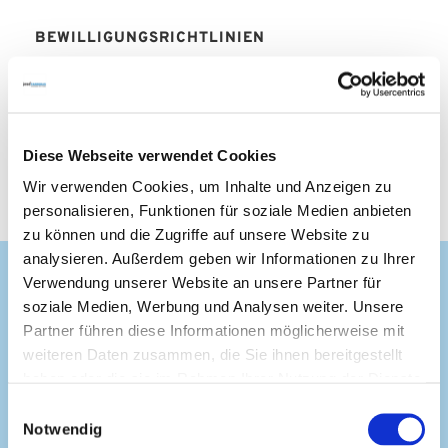
BEWILLIGUNGSRICHTLINIEN
Bewilligungsrichtlinien für
Forschungsprojekte
Bewilligungsrichtlinien für psychosoziale
Diese Webseite verwendet Cookies
Forschungsprojekte
Wir verwenden Cookies, um Inhalte und Anzeigen zu
personalisieren, Funktionen für soziale Medien anbieten
zu können und die Zugriffe auf unsere Website zu
analysieren. Außerdem geben wir Informationen zu Ihrer
Verwendung unserer Website an unsere Partner für
Jährlicher Frist für
soziale Medien, Werbung und Analysen weiter. Unsere
Projektanträge zu
Partner führen diese Informationen möglicherweise mit
Forschungsprojekten
weiteren Daten zusammen, die Sie ihnen bereitgestellt
haben oder die sie im Rahmen Ihrer Nutzung der Dienste
gesammelt haben.
Einwilligungsauswahl
Notwendig