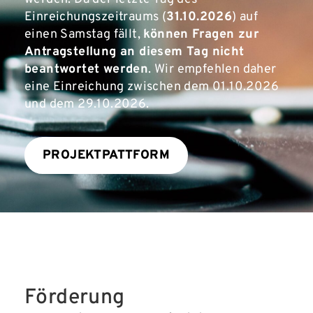
Einreichungszeitraums (
31.10.2026
) auf
einen Samstag fällt,
können Fragen zur
Antragstellung an diesem Tag nicht
beantwortet werden
. Wir empfehlen daher
eine Einreichung zwischen dem 01.10.2026
und dem 29.10.2026.
PROJEKTPATTFORM
Förderung