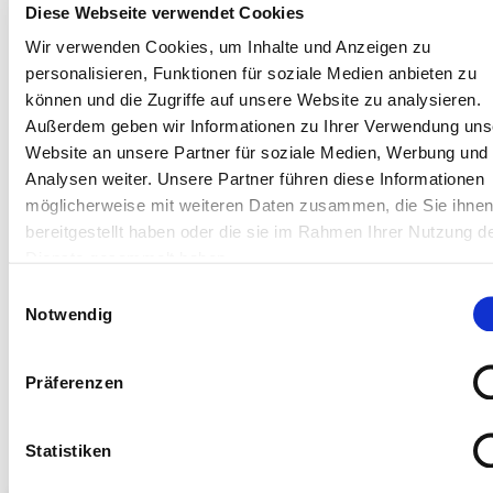
Diese Webseite verwendet Cookies
Wir verwenden Cookies, um Inhalte und Anzeigen zu
personalisieren, Funktionen für soziale Medien anbieten zu
können und die Zugriffe auf unsere Website zu analysieren.
Außerdem geben wir Informationen zu Ihrer Verwendung uns
BEITRAG TEILEN
Website an unsere Partner für soziale Medien, Werbung und
Analysen weiter. Unsere Partner führen diese Informationen
möglicherweise mit weiteren Daten zusammen, die Sie ihne
bereitgestellt haben oder die sie im Rahmen Ihrer Nutzung d
Dienste gesammelt haben.
Einwilligungsauswahl
Notwendig
AUFKLÄRUNG ZUM WELTBLUTKREBSTAG: NEUER THERAPIEANSATZ
MODERATIONSTUDIO IN DER KINDERONKOLOGIE
Präferenzen
Statistiken