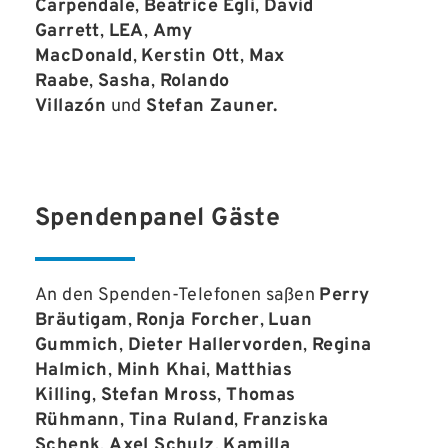
Carpendale
,
Beatrice Egli
,
David
Garrett
,
LEA
,
Amy
MacDonald
,
Kerstin Ott
,
Max
Raabe
,
Sasha
,
Rolando
Villazón
und
Stefan Zauner.
Spendenpanel Gäste
An den Spenden-Telefonen saßen
Perry
Bräutigam
,
Ronja Forcher
,
Luan
Gummich
,
Dieter Hallervorden
,
Regina
Halmich
,
Minh Khai
,
Matthias
Killing
,
Stefan Mross
,
Thomas
Rühmann
,
Tina Ruland
,
Franziska
Schenk
,
Axel Schulz
,
Kamilla