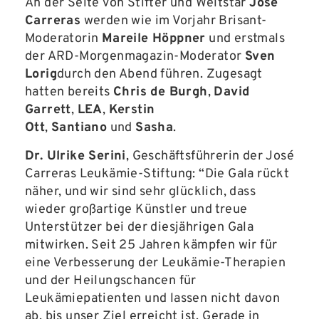
An der Seite von Stifter und Weltstar
José
Carreras
werden wie im Vorjahr Brisant-
Moderatorin
Mareile Höppner
und erstmals
der ARD-Morgenmagazin-Moderator
Sven
Lorig
durch den Abend führen. Zugesagt
hatten bereits
Chris de Burgh
,
David
Garrett
,
LEA
,
Kerstin
Ott
,
Santiano
und
Sasha
.
Dr. Ulrike Serini
, Geschäftsführerin der José
Carreras Leukämie-Stiftung
: “Die Gala rückt
näher, und wir sind sehr glücklich, dass
wieder großartige Künstler und treue
Unterstützer bei der diesjährigen Gala
mitwirken. Seit 25 Jahren kämpfen wir für
eine Verbesserung der Leukämie-Therapien
und der Heilungschancen für
Leukämiepatienten und lassen nicht davon
ab, bis unser Ziel erreicht ist. Gerade in