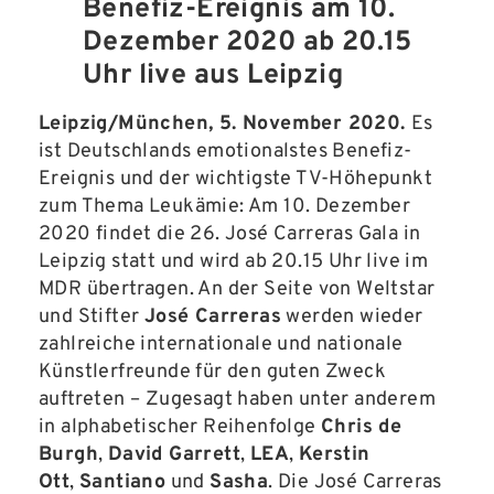
Benefiz-Ereignis am 10.
Dezember 2020 ab 20.15
Uhr live aus Leipzig
Leipzig/München, 5. November 2020.
Es
ist Deutschlands emotionalstes Benefiz-
Ereignis und der wichtigste TV-Höhepunkt
zum Thema Leukämie: Am 10. Dezember
2020 findet die 26. José Carreras Gala in
Leipzig statt und wird ab 20.15 Uhr live im
MDR übertragen. An der Seite von Weltstar
und Stifter
José Carreras
werden wieder
zahlreiche internationale und nationale
Künstlerfreunde für den guten Zweck
auftreten – Zugesagt haben unter anderem
in alphabetischer Reihenfolge
Chris de
Burgh
,
David Garrett
,
LEA
,
Kerstin
Ott
,
Santiano
und
Sasha
. Die José Carreras