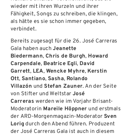
wieder mit ihren Wurzeln und ihrer
Fähigkeit, Songs zu schreiben, die klingen,
als hätte es sie schon immer gegeben,
verbindet.
Bereits zugesagt für die 26. José Carreras
Gala haben auch
Jeanette
Biedermann
,
Chris de Burgh
,
Howard
Carpendale
,
Beatrice Egli
,
David
Garrett
,
LEA
,
Wencke Myhre
,
Kerstin
Ott
,
Santiano
,
Sasha
,
Rolando
Villazón
und
Stefan Zauner
. An der Seite
von Stifter und Weltstar
José
Carreras
werden wie im Vorjahr Brisant-
Moderatorin
Mareile Höppner
und erstmals
der ARD-Morgenmagazin-Moderator
Sven
Lorig
durch den Abend führen. Produzent
der José Carreras Gala ist auch in diesem