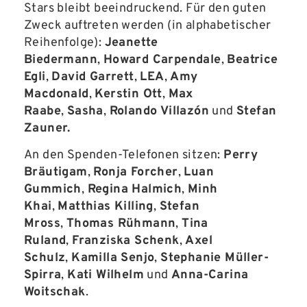
Stars bleibt beeindruckend. Für den guten
Zweck auftreten werden (in alphabetischer
Reihenfolge):
Jeanette
Biedermann
,
Howard Carpendale
,
Beatrice
Egli
,
David Garrett
,
LEA
,
Amy
Macdonald
,
Kerstin Ott
,
Max
Raabe
,
Sasha
,
Rolando Villazón
und
Stefan
Zauner.
An den Spenden-Telefonen sitzen:
Perry
Bräutigam
,
Ronja Forcher
,
Luan
Gummich
,
Regina Halmich
,
Minh
Khai
,
Matthias Killing
,
Stefan
Mross
,
Thomas Rühmann
,
Tina
Ruland
,
Franziska Schenk
,
Axel
Schulz
,
Kamilla Senjo
,
Stephanie Müller-
Spirra
,
Kati Wilhelm
und
Anna-Carina
Woitschak
.