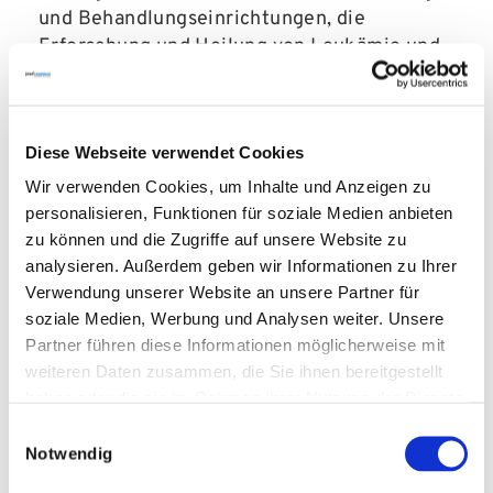
und Behandlungseinrichtungen, die
Erforschung und Heilung von Leukämie und
anderer hämato-onkologischer
Erkrankungen, eine Realisierung von
Stipendien und die Unterstützung der Arbeit
Diese Webseite verwendet Cookies
von Selbsthilfegruppen sowie
Elterninitiativen zum Ziel haben. Produzent
Wir verwenden Cookies, um Inhalte und Anzeigen zu
der José Carreras Gala ist auch in diesem
personalisieren, Funktionen für soziale Medien anbieten
Jahr wieder Kimmig Entertainment.
zu können und die Zugriffe auf unsere Website zu
analysieren. Außerdem geben wir Informationen zu Ihrer
Verwendung unserer Website an unsere Partner für
soziale Medien, Werbung und Analysen weiter. Unsere
Partner führen diese Informationen möglicherweise mit
weiteren Daten zusammen, die Sie ihnen bereitgestellt
haben oder die sie im Rahmen Ihrer Nutzung der Dienste
Amy Macdonald kommt
gesammelt haben.
Einwilligungsauswahl
Notwendig
zur 26. José Carreras Gala