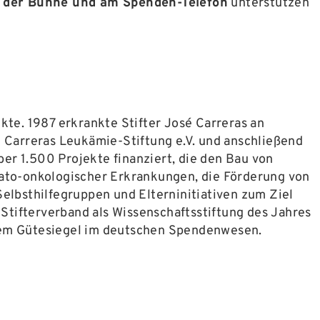
 der Bühne und am Spenden-Telefon
unterstützen
te. 1987 erkrankte Stifter José Carreras an
 Carreras Leukämie-Stiftung e.V. und anschließend
er 1.500 Projekte finanziert, die den Bau von
ato-onkologischer Erkrankungen, die Förderung von
lbsthilfegruppen und Elterninitiativen zum Ziel
Stifterverband als Wissenschaftsstiftung des Jahres
 dem Gütesiegel im deutschen Spendenwesen.