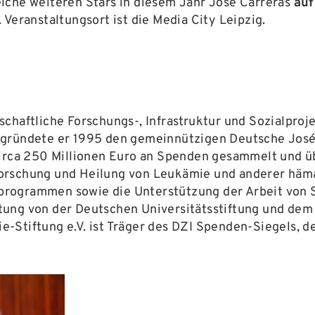
lche weiteren Stars in diesem Jahr José Carreras
auf
Veranstaltungsort ist die Media City Leipzig.
chaftliche Forschungs-, Infrastruktur und Sozialprojek
 gründete er 1995 den gemeinnützigen Deutsche José
circa 250 Millionen Euro an Spenden gesammelt und üb
forschung und Heilung von Leukämie und anderer häm
rogrammen sowie die Unterstützung der Arbeit von Se
ung von der Deutschen Universitätsstiftung und dem 
ie-Stiftung e.V. ist Träger des DZI Spenden-Siegels,