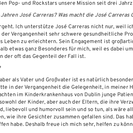
ßen Pop- und Rockstars unsere Mission seit drei Jahr
 Jahren José Carreras? Was macht die José Carreras G
rgeht. Ich unterstütze José Carreras nicht nur, weil i
n der Vergangenheit sehr schwere gesundheitliche Pr
 Leben zu erleichtern. Sein Engagement ist großart
halb etwas ganz Besonderes für mich, weil es dabei u
 der oft das Gegenteil der Fall ist.
?
aber als Vater und Großvater ist es natürlich besonde
tte in der Vergangenheit die Gelegenheit, in meiner
achten im Kinderkrankenhaus von Dublin junge Patien
sowohl der Kinder, aber auch der Eltern, die ihre Verz
liebevoll und humorvoll sein und so tun, als wäre all
 wie ihre Gesichter zusammen gefallen sind. Das habe
ffen habe. Deshalb freue ich mich sehr, helfen zu könn