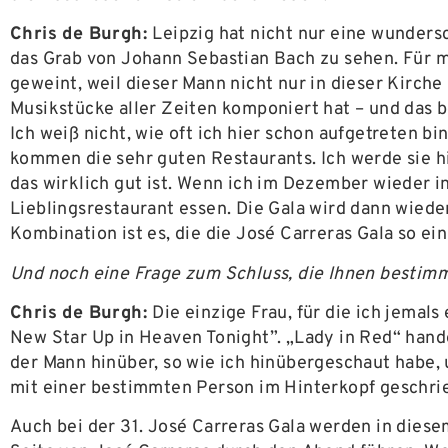
Chris de Burgh:
Leipzig hat nicht nur eine wunders
das Grab von Johann Sebastian Bach zu sehen. Für m
geweint, weil dieser Mann nicht nur in dieser Kirch
Musikstücke aller Zeiten komponiert hat – und das b
Ich weiß nicht, wie oft ich hier schon aufgetreten bin
kommen die sehr guten Restaurants. Ich werde sie hi
das wirklich gut ist. Wenn ich im Dezember wieder i
Lieblingsrestaurant essen. Die Gala wird dann wieder
Kombination ist es, die die José Carreras Gala so ei
Und noch eine Frage zum Schluss, die Ihnen bestimmt
Chris de Burgh:
Die einzige Frau, für die ich jemal
New Star Up in Heaven Tonight”. „Lady in Red“ hand
der Mann hinüber, so wie ich hinübergeschaut habe, 
mit einer bestimmten Person im Hinterkopf geschrie
Auch bei der 31. José Carreras Gala werden in dies