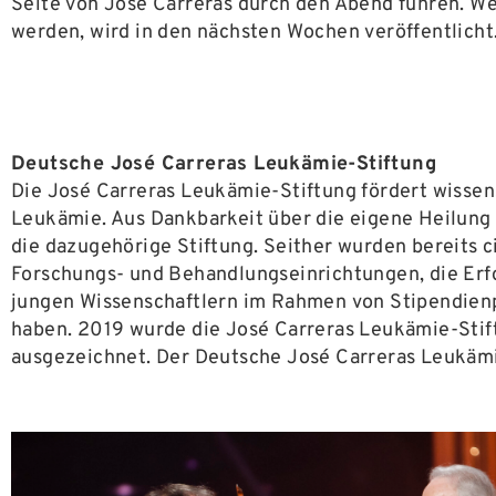
Seite von José Carreras durch den Abend führen. We
werden, wird in den nächsten Wochen veröffentlicht. 
Deutsche José Carreras Leukämie-Stiftung
Die José Carreras Leukämie-Stiftung fördert wissens
Leukämie. Aus Dankbarkeit über die eigene Heilung
die dazugehörige Stiftung. Seither wurden bereits 
Forschungs- und Behandlungseinrichtungen, die Er
jungen Wissenschaftlern im Rahmen von Stipendienp
haben. 2019 wurde die José Carreras Leukämie-Stift
ausgezeichnet. Der Deutsche José Carreras Leukäm