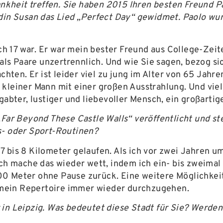
heit treffen. Sie haben 2015 Ihren besten Freund Pa
din Susan das Lied „Perfect Day“ gewidmet. Paolo wurd
 ich 17 war. Er war mein bester Freund aus College-Zei
 als Paare unzertrennlich. Und wie Sie sagen, bezog sic
achten. Er ist leider viel zu jung im Alter von 65 Jah
n kleiner Mann mit einer großen Ausstrahlung. Und vi
gabter, lustiger und liebevoller Mensch, ein großartige
„Far Beyond These Castle Walls“ veröffentlicht und st
s- oder Sport-Routinen?
7 bis 8 Kilometer gelaufen. Als ich vor zwei Jahren 
ich mache das wieder wett, indem ich ein- bis zweima
 Meter ohne Pause zurück. Eine weitere Möglichkeit, f
nd mein Repertoire immer wieder durchzugehen.
 in Leipzig. Was bedeutet diese Stadt für Sie? Werd