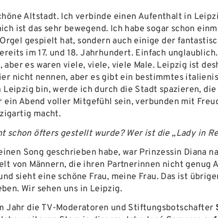
chöne Altstadt. Ich verbinde einen Aufenthalt in Lei
ich ist das sehr bewegend. Ich habe sogar schon ein
e Orgel gespielt hat, sondern auch einige der fantast
ereits im 17. und 18. Jahrhundert. Einfach unglaubli
, aber es waren viele, viele, viele Male. Leipzig ist d
er nicht nennen, aber es gibt ein bestimmtes italien
n Leipzig bin, werde ich durch die Stadt spazieren, 
 ein Abend voller Mitgefühl sein, verbunden mit Freud
nzigartig macht.
 schon öfters gestellt wurde? Wer ist die „Lady in R
s einen Song geschrieben habe, war Prinzessin Diana nac
elt von Männern, die ihren Partnerinnen nicht genug 
und sieht eine schöne Frau, meine Frau. Das ist übrige
ben. Wir sehen uns in Leipzig.
em Jahr die TV-Moderatoren und Stiftungsbotschafter