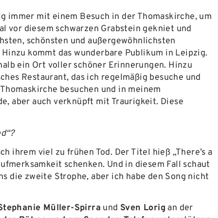
pzig immer mit einem Besuch in der Thomaskirche, um
mal vor diesem schwarzen Grabstein gekniet und
ischsten, schönsten und außergewöhnlichsten
ch. Hinzu kommt das wunderbare Publikum in Leipzig.
eshalb ein Ort voller schöner Erinnerungen. Hinzu
isches Restaurant, das ich regelmäßig besuche und
die Thomaskirche besuchen und in meinem
e, aber auch verknüpft mit Traurigkeit. Diese
ed“?
h ihrem viel zu frühen Tod. Der Titel hieß „There’s a
Aufmerksamkeit schenken. Und in diesem Fall schaut
ns die zweite Strophe, aber ich habe den Song nicht
Stephanie Müller-Spirra
und
Sven Lorig
an der