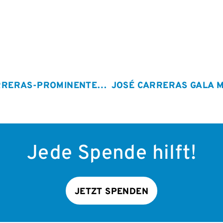
VOLKSBANK-MÜNSTER-MARATHON: JOSÉ CARRERAS-PROMINENTENSTAFFEL ERLÄUFT 11.000 EURO!
Jede Spende hilft!
JETZT SPENDEN