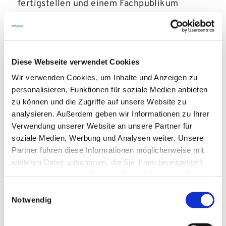
fertigstellen und einem Fachpublikum
präsentieren. Zu ihrem Forschungsthema
und Stipendium sagt Alessandra Holzem:
„Tumore verfügen über Strategien, mit
denen sie der von der T-Zelle vermittelten
Diese Webseite verwendet Cookies
Immunreaktion entkommen können. Mein
Wir verwenden Cookies, um Inhalte und Anzeigen zu
Projekt soll dazu beitragen, die Grenzen der
personalisieren, Funktionen für soziale Medien anbieten
T-Zell-Antwort in Krebsbehandlungen zu
zu können und die Zugriffe auf unsere Website zu
überwinden. Ein wahnsinnig spannendes und
analysieren. Außerdem geben wir Informationen zu Ihrer
dynamisches Feld, dass Erfolge in der
Verwendung unserer Website an unsere Partner für
Behandlung von akuter lymphatischer
soziale Medien, Werbung und Analysen weiter. Unsere
Leukämie und Non-Hodgkin-Lymphomen
Partner führen diese Informationen möglicherweise mit
zeigt, aber auch vielversprechende
weiteren Daten zusammen, die Sie ihnen bereitgestellt
Möglichkeiten für weitere Tumorentitäten
haben oder die sie im Rahmen Ihrer Nutzung der Dienste
birgt. Ich freue mich ganz besonders, dass
gesammelt haben.
Einwilligungsauswahl
dahinter die Deutsche Gesellschaft für
Notwendig
Hämatologie und Onkologie (DGHO) sowie
die José Carreras Leukämie-Stiftung stehen,