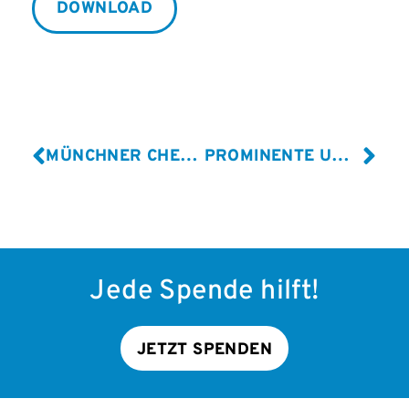
DOWNLOAD
MÜNCHNER CHEFÄRZTIN UNTERSTÜTZT JOSÉ CARRERAS LEUKÄMIE-STIFTUNG: PROF. DR. JULIA HAUER IST NEUES MITGLIED IM WISSENSCHAFTLICHEN BEIRAT
PROMINENTE UNTERSTÜTZUNG FÜR DIE JOSÉ CARRERAS LEUKÄMIE-STIFTUNG
Jede Spende hilft!
JETZT SPENDEN