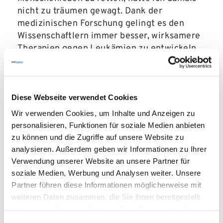
nicht zu träumen gewagt. Dank der
medizinischen Forschung gelingt es den
Wissenschaftlern immer besser, wirksamere
Therapien gegen Leukämien zu entwickeln.
Diese Erfolge sind großartig. Und es ist
wunderbar, wie Millionen Menschen ein Herz
für Leukämie-Patienten und deren Familien
zeigen. Gemeinsam geben wir Leukämie-
Diese Webseite verwendet Cookies
Patienten dadurch wieder Hoffnung. Ich
Wir verwenden Cookies, um Inhalte und Anzeigen zu
kann allen unseren treuen Spenderinnen und
personalisieren, Funktionen für soziale Medien anbieten
Spendern nur sagen: Danke, Danke, Danke.
zu können und die Zugriffe auf unsere Website zu
analysieren. Außerdem geben wir Informationen zu Ihrer
Auf welche nationalen und internationalen
Verwendung unserer Website an unsere Partner für
Künstlerfreunde freuen Sie sich bei der
soziale Medien, Werbung und Analysen weiter. Unsere
diesjährigen Gala?
Partner führen diese Informationen möglicherweise mit
weiteren Daten zusammen, die Sie ihnen bereitgestellt
José Carreras:
Ich bin sehr glücklich, dass
haben oder die sie im Rahmen Ihrer Nutzung der Dienste
mich dieses Jahr wieder tolle Künstlerinnen
gesammelt haben.