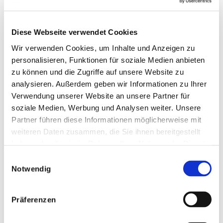
Engagern, die die körpereigenen T-Zellen
dazu bringen, sich direkt an Tumorzellen zu
Diese Webseite verwendet Cookies
binden und diese vernichten. Eine andere
Innovation ist es, Abwehrzellen aus dem
Wir verwenden Cookies, um Inhalte und Anzeigen zu
Körper des Patienten zu entnehmen und sie
personalisieren, Funktionen für soziale Medien anbieten
genetisch zu verändern. Dabei werden sie im
zu können und die Zugriffe auf unsere Website zu
Labor mit einem künstlichen Rezeptor, dem
analysieren. Außerdem geben wir Informationen zu Ihrer
Chimeric Antigen Receptor, versehen. Diese
Verwendung unserer Website an unsere Partner für
soziale Medien, Werbung und Analysen weiter. Unsere
CAR-T-Zellen sind dann in der Lage, überall
Partner führen diese Informationen möglicherweise mit
im Körper Krebszellen aufzuspüren und zu
weiteren Daten zusammen, die Sie ihnen bereitgestellt
zerstören. Ein weiterer wichtiger
haben oder die sie im Rahmen Ihrer Nutzung der Dienste
Forschungsansatz ist es, Leukämiezellen
gesammelt haben.
besser zu verstehen. Wo kann man
Einwilligungsauswahl
Notwendig
eingreifen, so dass die Leukämie entweder
gar nicht entsteht oder wie kann man sie
gezielter bekämpfen? Ich glaube, dass es
Präferenzen
auch in Zukunft nicht eine einzige
Therapieform geben wird. Neben neuen