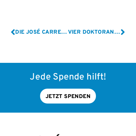
DIE JOSÉ CARRERAS LEUKÄMIE-STIFTUNG BEDANKT SICH BEIM BMW MÜNCHEN
VIER DOKTORANDEN ERHALTEN DAS JOSÉ CARRERAS-GPOH-PROMOTIONSSTIPENDIUM
Jede Spende hilft!
JETZT SPENDEN