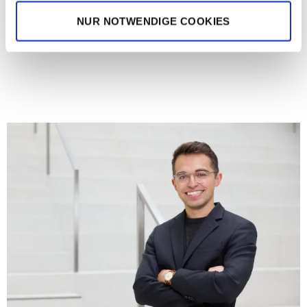
sehen Sie auf dem YouTube-Kanal der José
NUR NOTWENDIGE COOKIES
Carreras Leukämie-Stiftung unter:
https://youtu.be/Qm0LY3jdqiw