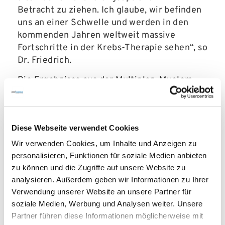
Betracht zu ziehen. Ich glaube, wir befinden
uns an einer Schwelle und werden in den
kommenden Jahren weltweit massive
Fortschritte in der Krebs-Therapie sehen“, so
Dr. Friedrich.
Die Ergebnisse aus der Multiplen-Myelom-
Forschung könnten auch für andere Krebs-
Patienten lebensrettend sein. „Wir beginnen
gerade damit, das Immunsystem des
Diese Webseite verwendet Cookies
Menschen zu verstehen. Viele unserer
Forschungsprojekte beziehen sich deshalb
Wir verwenden Cookies, um Inhalte und Anzeigen zu
auf das patienteneigene Immunsystem und
personalisieren, Funktionen für soziale Medien anbieten
nicht auf die jeweilige Tumorerkrankung.
zu können und die Zugriffe auf unsere Website zu
Dies kann uns helfen, auch andere Krebs-
analysieren. Außerdem geben wir Informationen zu Ihrer
Verwendung unserer Website an unsere Partner für
Erkrankungen, wie Leukämien, wirksam zu
soziale Medien, Werbung und Analysen weiter. Unsere
bekämpfen oder über eine Impfung erst gar
Partner führen diese Informationen möglicherweise mit
nicht entstehen zu lassen“, so Dr. Friedrich.