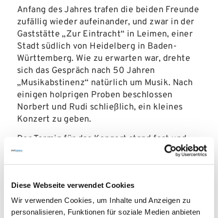
Anfang des Jahres trafen die beiden Freunde
zufällig wieder aufeinander, und zwar in der
Gaststätte „Zur Eintracht“ in Leimen, einer
Stadt südlich von Heidelberg in Baden-
Württemberg. Wie zu erwarten war, drehte
sich das Gespräch nach 50 Jahren
„Musikabstinenz“ natürlich um Musik. Nach
einigen holprigen Proben beschlossen
Norbert und Rudi schließlich, ein kleines
Konzert zu geben.
Der Termin für das Konzert stand fest und
das „Revival“ wurde bald zu einer
Benefizveranstaltung. Als
Spendenempfänger entschieden sich
Diese Webseite verwendet Cookies
Norbert und Rudi für die José Carreras
Leukämie-Stiftung. Der Erlös konnte sich
Wir verwenden Cookies, um Inhalte und Anzeigen zu
sehen lassen: Während des kostenlosen
personalisieren, Funktionen für soziale Medien anbieten