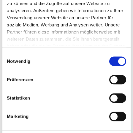
Konzerts wurden 500 Euro an Spenden
zu können und die Zugriffe auf unsere Website zu
gesammelt! Da Musiker und Gäste außerdem
analysieren. Außerdem geben wir Informationen zu Ihrer
Verwendung unserer Website an unsere Partner für
viel Spaß hatten, war es ein sehr gelungener
soziale Medien, Werbung und Analysen weiter. Unsere
Abend!
Partner führen diese Informationen möglicherweise mit
Anschließend beschlossen die beiden
weiteren Daten zusammen, die Sie ihnen bereitgestellt
Musiker, weiterhin gemeinsam Musik zu
haben oder die sie im Rahmen Ihrer Nutzung der Dienste
machen. Wer weiß, ob…
gesammelt haben.
Einwilligungsauswahl
Notwendig
Vielen Dank an das Gitarrenduo, die
Gaststätte und natürlich an die großzügigen
Gäste!
Präferenzen
Statistiken
Marketing