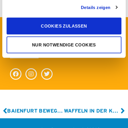
Details zeigen
COOKIES ZULASSEN
Folgen Sie uns und
verpassen Sie keine News!
NUR NOTWENDIGE COOKIES
BAIENFURT BEWEGT HERZEN
WAFFELN IN DER KLINIK FÜR DEN GUTEN ZWECK