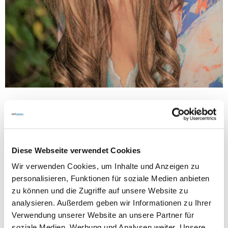
Persönlicher Einsatz
Diese Webseite verwendet Cookies
Wir verwenden Cookies, um Inhalte und Anzeigen zu
personalisieren, Funktionen für soziale Medien anbieten
Angehalten durch ihre sozial engagierte
zu können und die Zugriffe auf unsere Website zu
Großmutter, sang, spielte und tanzte
analysieren. Außerdem geben wir Informationen zu Ihrer
Cornelia Corba schon als Kind in
Verwendung unserer Website an unsere Partner für
Altenheimen und sozialen Einrichtungen. Sie
soziale Medien, Werbung und Analysen weiter. Unsere