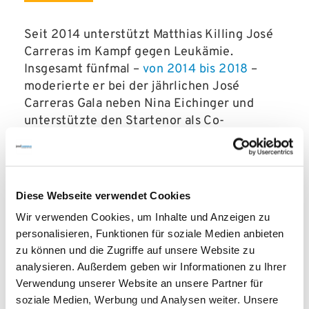
Seit 2014 unterstützt Matthias Killing José
Carreras im Kampf gegen Leukämie.
Insgesamt fünfmal –
von 2014 bis 2018
–
moderierte er bei der jährlichen José
Carreras Gala neben Nina Eichinger und
unterstützte den Startenor als Co-
Moderator. Seit 2017 engagiert er sich
darüber hinaus als Botschafter für die
Organisation. Er macht auf das ernste Thema
Leukämie aufmerksam und erinnert – wie
Diese Webseite verwendet Cookies
beispielsweise zuletzt beim
Wir verwenden Cookies, um Inhalte und Anzeigen zu
Weltblutkrebstag daran, dass Betroffene und
personalisieren, Funktionen für soziale Medien anbieten
deren Familien Unterstützung bei
zu können und die Zugriffe auf unsere Website zu
Bewältigung der schweren Erkrankung
analysieren. Außerdem geben wir Informationen zu Ihrer
benötigen.
Verwendung unserer Website an unsere Partner für
soziale Medien, Werbung und Analysen weiter. Unsere